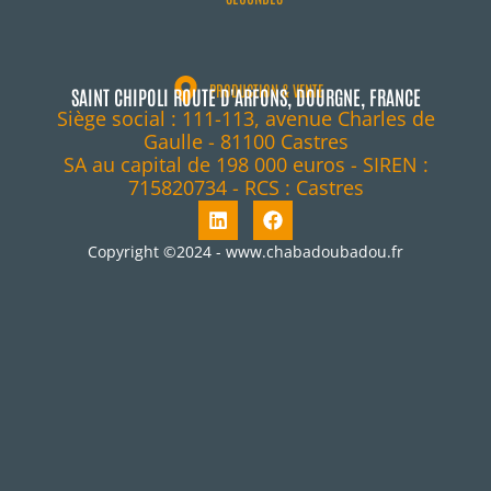
PRODUCTION & VENTE
SAINT CHIPOLI ROUTE D'ARFONS, DOURGNE, FRANCE
Siège social : 111-113, avenue Charles de
Gaulle - 81100 Castres
SA au capital de 198 000 euros - SIREN :
715820734 - RCS : Castres
Copyright ©2024 - www.chabadoubadou.fr